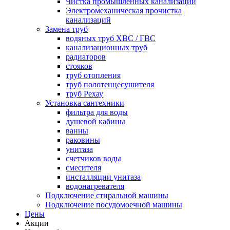
Чистка промышленных канализаций
Электромеханическая прочистка
канализаций
Замена труб
водяных труб ХВС / ГВС
канализационных труб
радиаторов
стояков
труб отопления
труб полотенцесушителя
труб Рехау
Установка сантехники
фильтра для воды
душевой кабины
ванны
раковины
унитаза
счетчиков воды
смесителя
инсталляции унитаза
водонагревателя
Подключение стиральной машины
Подключение посудомоечной машины
Цены
Акции