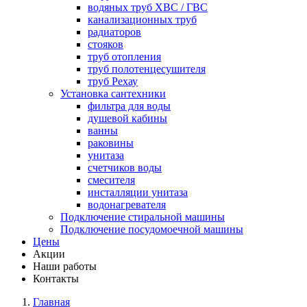
водяных труб ХВС / ГВС
канализационных труб
радиаторов
стояков
труб отопления
труб полотенцесушителя
труб Рехау
Установка сантехники
фильтра для воды
душевой кабины
ванны
раковины
унитаза
счетчиков воды
смесителя
инсталляции унитаза
водонагревателя
Подключение стиральной машины
Подключение посудомоечной машины
Цены
Акции
Наши работы
Контакты
Главная