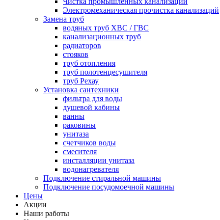
Чистка промышленных канализаций
Электромеханическая прочистка канализаций
Замена труб
водяных труб ХВС / ГВС
канализационных труб
радиаторов
стояков
труб отопления
труб полотенцесушителя
труб Рехау
Установка сантехники
фильтра для воды
душевой кабины
ванны
раковины
унитаза
счетчиков воды
смесителя
инсталляции унитаза
водонагревателя
Подключение стиральной машины
Подключение посудомоечной машины
Цены
Акции
Наши работы