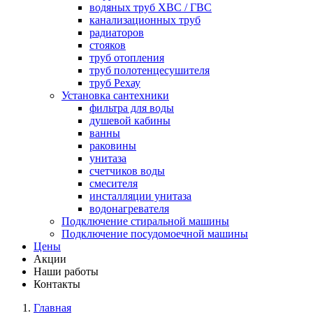
водяных труб ХВС / ГВС
канализационных труб
радиаторов
стояков
труб отопления
труб полотенцесушителя
труб Рехау
Установка сантехники
фильтра для воды
душевой кабины
ванны
раковины
унитаза
счетчиков воды
смесителя
инсталляции унитаза
водонагревателя
Подключение стиральной машины
Подключение посудомоечной машины
Цены
Акции
Наши работы
Контакты
Главная