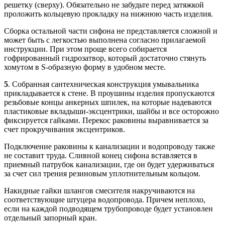
решетку (сверху). Обязательно не забудьте перед затяжкой
проложить кольцевую прокладку на нижнюю часть изделия.
Сборка остальной части сифона не представляется сложной и
может быть с легкостью выполнена согласно прилагаемой
инструкции. При этом проще всего собирается
гофрированный гидрозатвор, который достаточно стянуть
хомутом в S-образную форму в удобном месте.
5
. Собранная сантехническая конструкция умывальника
прикладывается к стене. В проушины изделия пропускаются
резьбовые концы анкерных шпилек, на которые надеваются
пластиковые вкладыши-эксцентрики, шайбы и все осторожно
фиксируется гайками. Перекос раковины выравнивается за
счет прокручивания эксцентриков.
Подключение раковины к канализации и водопроводу также
не составит труда. Сливной конец сифона вставляется в
приемный патрубок канализации, где он будет удерживаться
за счет сил трения резиновым уплотнительным кольцом.
Накидные гайки шлангов смесителя накручиваются на
соответствующие штуцера водопровода. Причем неплохо,
если на каждой подводящем трубопроводе будет установлен
отдельный запорный кран.