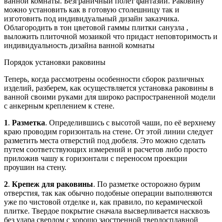
ванной комнаты. Безграничный полет фантазии. Раковину
можно установить как в готовую столешницу так и
изготовить под индивидуальный дизайн заказчика.
Облагородить в тон цветовой гаммы плитки санузла ,
выложить плиточной мозаикой что придаст неповторимость и
индивидуальность дизайна ванной комнаты
Порядок установки раковины
Теперь, когда рассмотрены особенности сборок различных
изделий, разберем, как осуществляется установка раковины в
ванной своими руками для широко распространенной модели
с анкерным креплением к стене.
1
.
Разметка
. Определившись с высотой чаши, по её верхнему
краю проводим горизонталь на стене. От этой линии следует
разметить места отверстий под дюбеля. Это можно сделать
путем соответствующих измерений и расчетов либо просто
приложив чашу к горизонтали с переносом проекции
проушин на стену.
2
.
Крепеж для раковины
. По разметке осторожно бурим
отверстия, так как обычно подобные операции выполняются
уже по чистовой отделке и, как правило, по керамической
плитке. Твердое покрытие сначала высверливается насквозь
без удара сверлом с хорошо заостренной твердосплавной