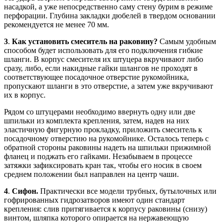
насадкой, а уже непосредственно саму стену бурим в режиме
перфорации. Глубина закладки дюбелей в твердом основании
рекомендуется не менее 70 мм.
3
.
Как установить смеситель на раковину?
Самым удобным
способом будет использовать для его подключения гибкие
шланги. В корпус смесителя их штуцера вкручивают либо
сразу, либо, если накидные гайки шлангов не проходят в
соответствующее посадочное отверстие рукомойника,
пропускают шланги в это отверстие, а затем уже вкручивают
их в корпус.
Рядом со штуцерами необходимо ввернуть одну или две
шпильки из комплекта крепления, затем, надев на них
эластичную фигурную прокладку, приложить смеситель к
посадочному отверстию на рукомойнике. Осталось теперь с
обратной стороны раковины надеть на шпильки прижимной
фланец и поджать его гайками. Незабываем в процессе
затяжки зафиксировать кран так, чтобы его носик в своем
среднем положении был направлен на центр чаши.
4
.
Сифон.
Практически все модели трубных, бутылочных или
гофрированных гидрозатворов имеют один стандарт
крепления: слив притягивается к корпусу раковины (снизу)
винтом, шляпка которого опирается на нержавеющую