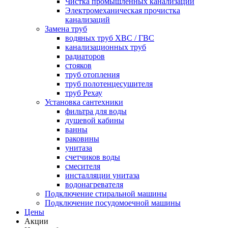
Чистка промышленных канализаций
Электромеханическая прочистка
канализаций
Замена труб
водяных труб ХВС / ГВС
канализационных труб
радиаторов
стояков
труб отопления
труб полотенцесушителя
труб Рехау
Установка сантехники
фильтра для воды
душевой кабины
ванны
раковины
унитаза
счетчиков воды
смесителя
инсталляции унитаза
водонагревателя
Подключение стиральной машины
Подключение посудомоечной машины
Цены
Акции