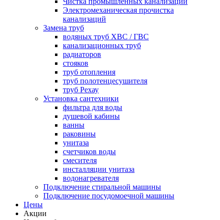
Чистка промышленных канализаций
Электромеханическая прочистка
канализаций
Замена труб
водяных труб ХВС / ГВС
канализационных труб
радиаторов
стояков
труб отопления
труб полотенцесушителя
труб Рехау
Установка сантехники
фильтра для воды
душевой кабины
ванны
раковины
унитаза
счетчиков воды
смесителя
инсталляции унитаза
водонагревателя
Подключение стиральной машины
Подключение посудомоечной машины
Цены
Акции