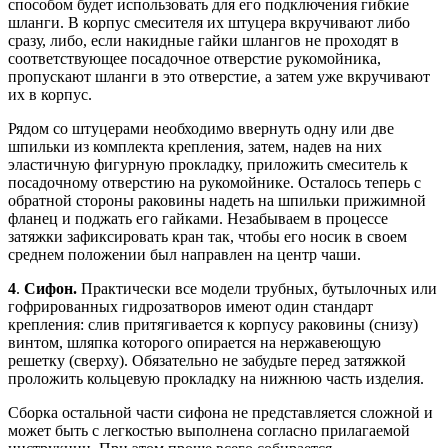
способом будет использовать для его подключения гибкие
шланги. В корпус смесителя их штуцера вкручивают либо
сразу, либо, если накидные гайки шлангов не проходят в
соответствующее посадочное отверстие рукомойника,
пропускают шланги в это отверстие, а затем уже вкручивают
их в корпус.
Рядом со штуцерами необходимо ввернуть одну или две
шпильки из комплекта крепления, затем, надев на них
эластичную фигурную прокладку, приложить смеситель к
посадочному отверстию на рукомойнике. Осталось теперь с
обратной стороны раковины надеть на шпильки прижимной
фланец и поджать его гайками. Незабываем в процессе
затяжки зафиксировать кран так, чтобы его носик в своем
среднем положении был направлен на центр чаши.
4
.
Сифон.
Практически все модели трубных, бутылочных или
гофрированных гидрозатворов имеют один стандарт
крепления: слив притягивается к корпусу раковины (снизу)
винтом, шляпка которого опирается на нержавеющую
решетку (сверху). Обязательно не забудьте перед затяжкой
проложить кольцевую прокладку на нижнюю часть изделия.
Сборка остальной части сифона не представляется сложной и
может быть с легкостью выполнена согласно прилагаемой