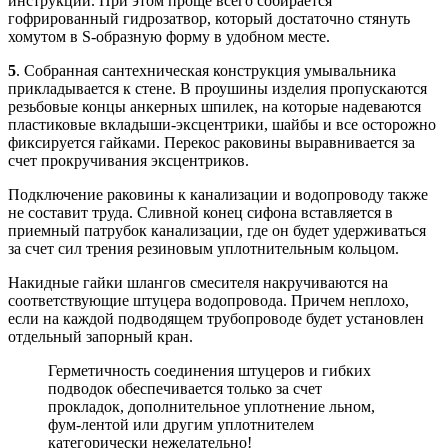
инструкции. При этом проще всего собирается
гофрированный гидрозатвор, который достаточно стянуть
хомутом в S-образную форму в удобном месте.
5
. Собранная сантехническая конструкция умывальника
прикладывается к стене. В проушины изделия пропускаются
резьбовые концы анкерных шпилек, на которые надеваются
пластиковые вкладыши-эксцентрики, шайбы и все осторожно
фиксируется гайками. Перекос раковины выравнивается за
счет прокручивания эксцентриков.
Подключение раковины к канализации и водопроводу также
не составит труда. Сливной конец сифона вставляется в
приемный патрубок канализации, где он будет удерживаться
за счет сил трения резиновым уплотнительным кольцом.
Накидные гайки шлангов смесителя накручиваются на
соответствующие штуцера водопровода. Причем неплохо,
если на каждой подводящем трубопроводе будет установлен
отдельный запорный кран.
Герметичность соединения штуцеров и гибких
подводок обеспечивается только за счет
прокладок, дополнительное уплотнение льном,
фум-лентой или другим уплотнителем
категорически нежелательно!