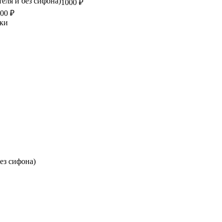
еля и без сифона)
1000 ₽
00 ₽
йки
ез сифона)