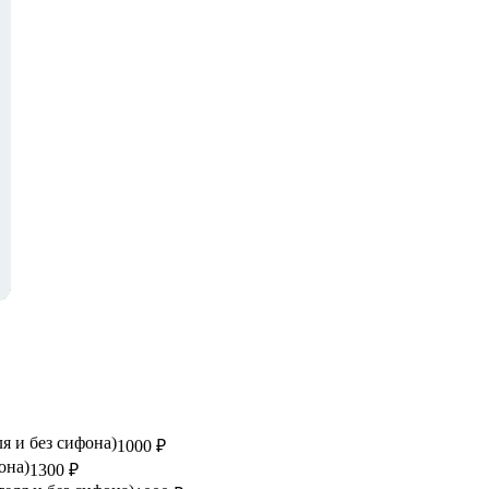
я и без сифона)
1000 ₽
она)
1300 ₽