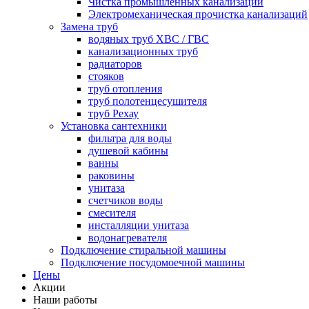
Чистка промышленных канализаций
Электромеханическая прочистка канализаций
Замена труб
водяных труб ХВС / ГВС
канализационных труб
радиаторов
стояков
труб отопления
труб полотенцесушителя
труб Рехау
Установка сантехники
фильтра для воды
душевой кабины
ванны
раковины
унитаза
счетчиков воды
смесителя
инсталляции унитаза
водонагревателя
Подключение стиральной машины
Подключение посудомоечной машины
Цены
Акции
Наши работы