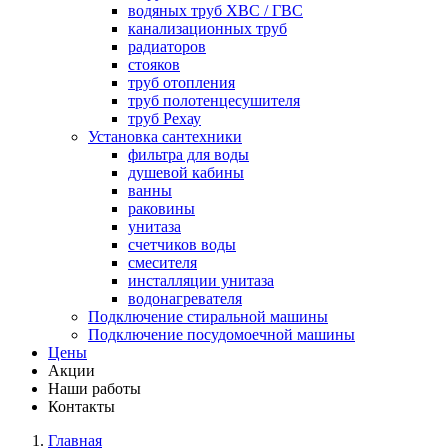
водяных труб ХВС / ГВС
канализационных труб
радиаторов
стояков
труб отопления
труб полотенцесушителя
труб Рехау
Установка сантехники
фильтра для воды
душевой кабины
ванны
раковины
унитаза
счетчиков воды
смесителя
инсталляции унитаза
водонагревателя
Подключение стиральной машины
Подключение посудомоечной машины
Цены
Акции
Наши работы
Контакты
Главная