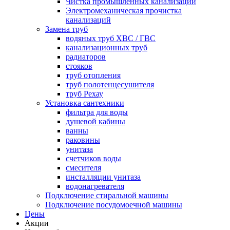
Чистка промышленных канализаций
Электромеханическая прочистка
канализаций
Замена труб
водяных труб ХВС / ГВС
канализационных труб
радиаторов
стояков
труб отопления
труб полотенцесушителя
труб Рехау
Установка сантехники
фильтра для воды
душевой кабины
ванны
раковины
унитаза
счетчиков воды
смесителя
инсталляции унитаза
водонагревателя
Подключение стиральной машины
Подключение посудомоечной машины
Цены
Акции