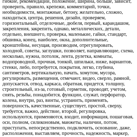
гибкие, рекомендации, положение, ширина, больше, зависит,
проверить, правило, крепежи, комментарий, точки,
необходимости, монтажные, бетону, желательно, сложно,
находиться, центра, решения, дизайн, проверяем,
горизонтальный, отделочные, дюбеля, первый, карандашом,
закрепления, закрепить, однако, металлических, детали,
отдельно, внешнего, проверка, маленькие, гайки, стандарт,
обшивка, конец, наиболее, окна, дополнительные,
кронштейны, несущая, производим, отрегулировать,
холодной, советы, заглушки, позволяет, направляющие, схема,
несколько, нужна, потолок, лента, рулетка, комнаты,
водопроводной, прочная, тонкой, шпильки, ниже, вариантов,
стенки, либо, потребуется, покрытия, легко, глубина,
сантиметров, вертикальную, начать, хомутом, мусора,
регулировать, размещения, отмечают, видео, сверло, рамной,
допускается, отвод, каркаса, обратная, придется, толщину,
строительный, из-за, готовый, герметик, проводят, учетом,
снять, резьбы, понадобится, функции, служат, перфоратор,
колена, внутри, раз, винты, устранить, применять,
поверхность, качественные, существует, простой, сверху,
требуется, важно, действие, второй, регулировка,
используются, применяются, входит, информация, пошаговая,
оси, полном, силиконовым, манжеты, наличии, потом,
приступать, непосредственно, подключить, основание, даже,
расположения, выставляем, прочность, надежность, маркер,