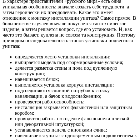
В характере представителей «русского мира» есть одна
уникальная особенность: вначале создать себе трудности, а
затем героически их преодолевать. Какое это имеет
отношение к монтажу инсталляции унитаза? Самое прямое. В
большинстве случаев вначале покупается сантехническое
изделие, а затем решается вопрос, где его установить. И, как
часто это бывает, куплена не совсем та конструкция. Поэтому
приводим последовательность этапов установки подвесного
унитаза:
определяется место установки инсталляции;
выбирается модель под сформированные условия;
делается разметка стены и пола под купленную
конструкцию;
навешивается бачок;
выполняется установка корпуса инсталляции;
подсоединяются сливной патрубок к стояку
канализации, а бачок к водоснабжению;
проверяется работоспособность;
инсталляция закрывается фальшстеной или защитным
коробом;
проводятся работы по отделке фальшпанели плиткой
или декоративной штукатуркой;
устанавливается панель с кнопками слива;
навешивается унитаз с одновременным подключением к