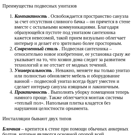
Преимущества подвесных унитазов
Компактность
. Освобождается пространство санузла
за счет отсутствия сливного бачка – он прячется в стене
вместе с остальными коммуникациями. Благодаря
образующейся пустоте под унитазом сантехника
кажется невесомой, такой прием визуально облегчает
интерьер и делает его зрительно более просторным.
Современный стиль
. Подвесная сантехника –
относительно новое изобретение, ее установка сразу же
указывает на то, что хозяин дома следит за развитием
технологий и не отстает от модных течений.
Универсальность
. Неважно, меняете вы только унитаз
или полностью обновляете мебель и оборудование
ванной – подвесной унитаз всегда будет уместен и
сделает интерьер санузла изящным и лаконичным.
Практичность
. Выполнять уборку помещения теперь
намного проще. Также облегчается монтаж системы
«теплый пол». Напольная плитка кладется без
нарушения целостности орнамента.
Инсталляции бывают двух типов
Блочная
– крепится к стене при помощи обычных анкерных
болтов, которые являются основной опорой всей