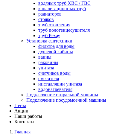
водяных труб ХВС / ГВС
канализационных труб
радиаторов
стояков
труб отопления
труб полотенцесушителя
труб Рехау
Установка сантехники
фильтра для воды
душевой кабины
ванны
раковины
унитаза
счетчиков воды
смесителя
инсталляции унитаза
водонагревателя
Подключение стиральной машины
Подключение посудомоечной машины
Цены
Акции
Наши работы
Контакты
Главная