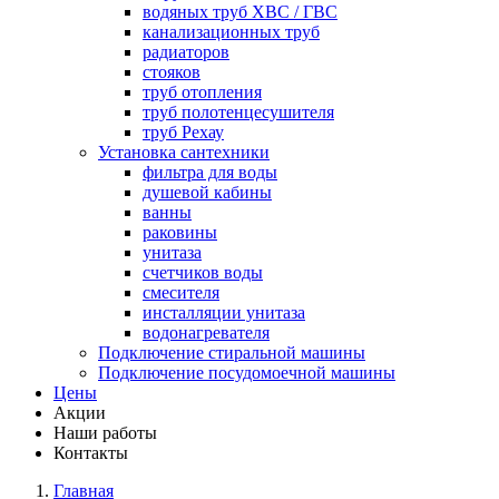
водяных труб ХВС / ГВС
канализационных труб
радиаторов
стояков
труб отопления
труб полотенцесушителя
труб Рехау
Установка сантехники
фильтра для воды
душевой кабины
ванны
раковины
унитаза
счетчиков воды
смесителя
инсталляции унитаза
водонагревателя
Подключение стиральной машины
Подключение посудомоечной машины
Цены
Акции
Наши работы
Контакты
Главная