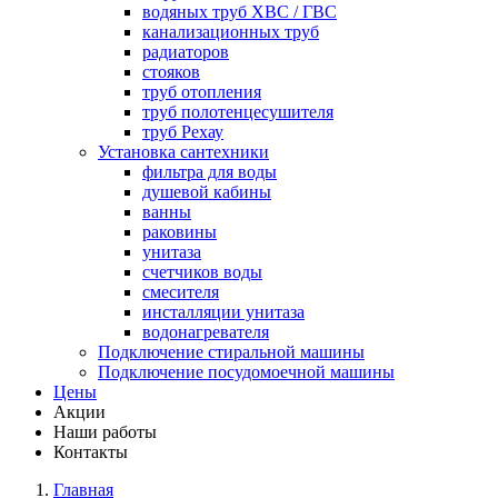
водяных труб ХВС / ГВС
канализационных труб
радиаторов
стояков
труб отопления
труб полотенцесушителя
труб Рехау
Установка сантехники
фильтра для воды
душевой кабины
ванны
раковины
унитаза
счетчиков воды
смесителя
инсталляции унитаза
водонагревателя
Подключение стиральной машины
Подключение посудомоечной машины
Цены
Акции
Наши работы
Контакты
Главная