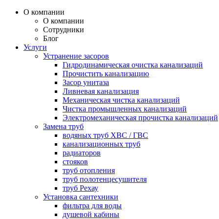
О компании
О компании
Сотрудники
Блог
Услуги
Устранение засоров
Гидродинамическая очистка канализаций
Прочистить канализацию
Засор унитаза
Ливневая канализация
Механическая чистка канализаций
Чистка промышленных канализаций
Электромеханическая прочистка канализаций
Замена труб
водяных труб ХВС / ГВС
канализационных труб
радиаторов
стояков
труб отопления
труб полотенцесушителя
труб Рехау
Установка сантехники
фильтра для воды
душевой кабины