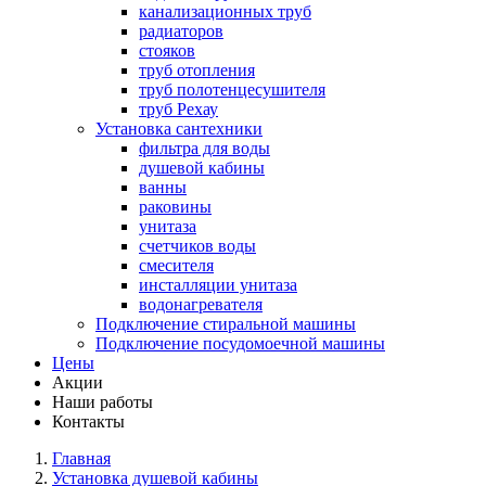
канализационных труб
радиаторов
стояков
труб отопления
труб полотенцесушителя
труб Рехау
Установка сантехники
фильтра для воды
душевой кабины
ванны
раковины
унитаза
счетчиков воды
смесителя
инсталляции унитаза
водонагревателя
Подключение стиральной машины
Подключение посудомоечной машины
Цены
Акции
Наши работы
Контакты
Главная
Установка душевой кабины