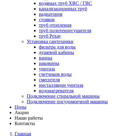
водяных труб ХВС / ГВС
канализационных труб
радиаторов
стояков
труб отопления
труб полотенцесушителя
труб Рехау
Установка сантехники
фильтра для воды
душевой кабины
ванны
раковины
унитаза
счетчиков воды
смесителя
инсталляции унитаза
водонагревателя
Подключение стиральной машины
Подключение посудомоечной машины
Цены
Акции
Наши работы
Контакты
Главная