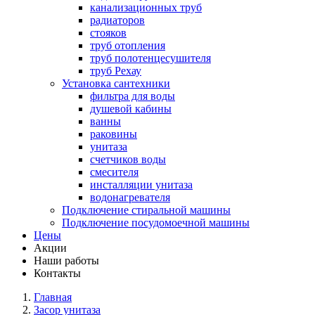
канализационных труб
радиаторов
стояков
труб отопления
труб полотенцесушителя
труб Рехау
Установка сантехники
фильтра для воды
душевой кабины
ванны
раковины
унитаза
счетчиков воды
смесителя
инсталляции унитаза
водонагревателя
Подключение стиральной машины
Подключение посудомоечной машины
Цены
Акции
Наши работы
Контакты
Главная
Засор унитаза