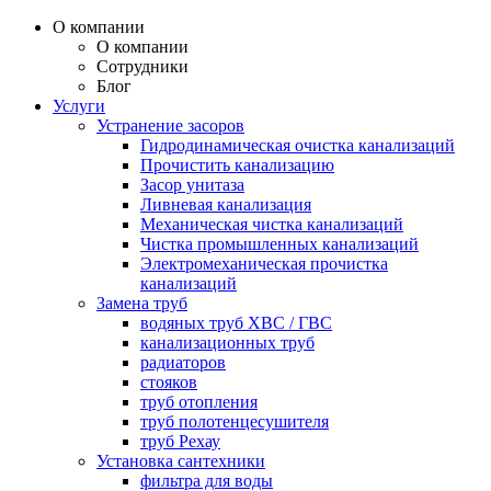
О компании
О компании
Сотрудники
Блог
Услуги
Устранение засоров
Гидродинамическая очистка канализаций
Прочистить канализацию
Засор унитаза
Ливневая канализация
Механическая чистка канализаций
Чистка промышленных канализаций
Электромеханическая прочистка
канализаций
Замена труб
водяных труб ХВС / ГВС
канализационных труб
радиаторов
стояков
труб отопления
труб полотенцесушителя
труб Рехау
Установка сантехники
фильтра для воды