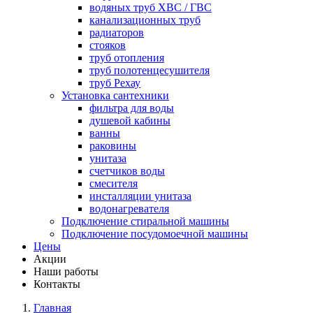
водяных труб ХВС / ГВС
канализационных труб
радиаторов
стояков
труб отопления
труб полотенцесушителя
труб Рехау
Установка сантехники
фильтра для воды
душевой кабины
ванны
раковины
унитаза
счетчиков воды
смесителя
инсталляции унитаза
водонагревателя
Подключение стиральной машины
Подключение посудомоечной машины
Цены
Акции
Наши работы
Контакты
Главная