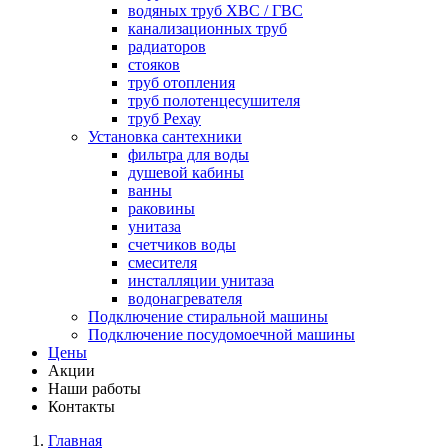
водяных труб ХВС / ГВС
канализационных труб
радиаторов
стояков
труб отопления
труб полотенцесушителя
труб Рехау
Установка сантехники
фильтра для воды
душевой кабины
ванны
раковины
унитаза
счетчиков воды
смесителя
инсталляции унитаза
водонагревателя
Подключение стиральной машины
Подключение посудомоечной машины
Цены
Акции
Наши работы
Контакты
Главная