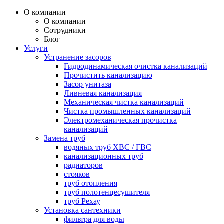
О компании
О компании
Сотрудники
Блог
Услуги
Устранение засоров
Гидродинамическая очистка канализаций
Прочистить канализацию
Засор унитаза
Ливневая канализация
Механическая чистка канализаций
Чистка промышленных канализаций
Электромеханическая прочистка
канализаций
Замена труб
водяных труб ХВС / ГВС
канализационных труб
радиаторов
стояков
труб отопления
труб полотенцесушителя
труб Рехау
Установка сантехники
фильтра для воды