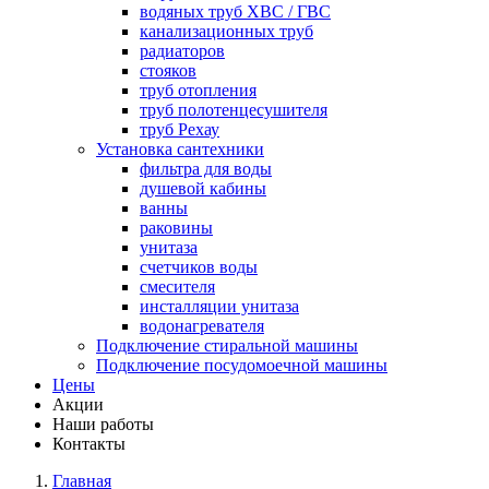
водяных труб ХВС / ГВС
канализационных труб
радиаторов
стояков
труб отопления
труб полотенцесушителя
труб Рехау
Установка сантехники
фильтра для воды
душевой кабины
ванны
раковины
унитаза
счетчиков воды
смесителя
инсталляции унитаза
водонагревателя
Подключение стиральной машины
Подключение посудомоечной машины
Цены
Акции
Наши работы
Контакты
Главная