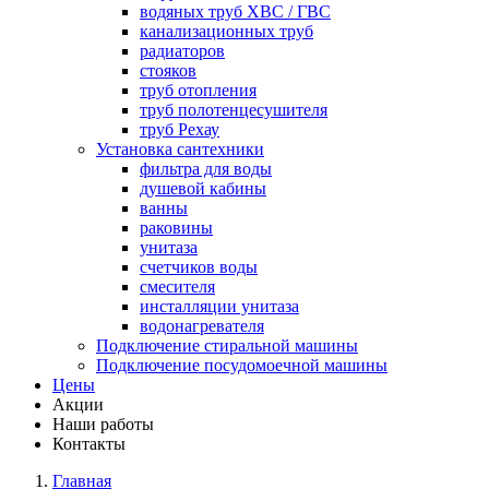
водяных труб ХВС / ГВС
канализационных труб
радиаторов
стояков
труб отопления
труб полотенцесушителя
труб Рехау
Установка сантехники
фильтра для воды
душевой кабины
ванны
раковины
унитаза
счетчиков воды
смесителя
инсталляции унитаза
водонагревателя
Подключение стиральной машины
Подключение посудомоечной машины
Цены
Акции
Наши работы
Контакты
Главная