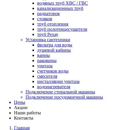
водяных труб ХВС / ГВС
канализационных труб
радиаторов
стояков
труб отопления
труб полотенцесушителя
труб Рехау
Установка сантехники
фильтра для воды
душевой кабины
ванны
раковины
унитаза
счетчиков воды
смесителя
инсталляции унитаза
водонагревателя
Подключение стиральной машины
Подключение посудомоечной машины
Цены
Акции
Наши работы
Контакты
Главная