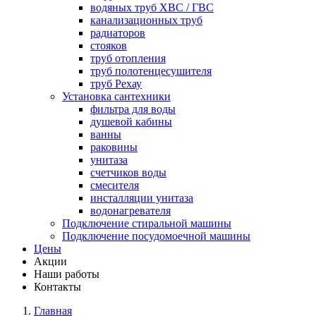
водяных труб ХВС / ГВС
канализационных труб
радиаторов
стояков
труб отопления
труб полотенцесушителя
труб Рехау
Установка сантехники
фильтра для воды
душевой кабины
ванны
раковины
унитаза
счетчиков воды
смесителя
инсталляции унитаза
водонагревателя
Подключение стиральной машины
Подключение посудомоечной машины
Цены
Акции
Наши работы
Контакты
Главная