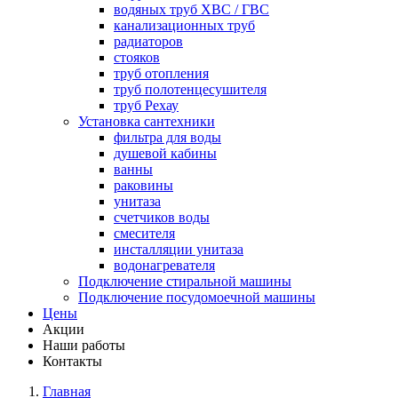
водяных труб ХВС / ГВС
канализационных труб
радиаторов
стояков
труб отопления
труб полотенцесушителя
труб Рехау
Установка сантехники
фильтра для воды
душевой кабины
ванны
раковины
унитаза
счетчиков воды
смесителя
инсталляции унитаза
водонагревателя
Подключение стиральной машины
Подключение посудомоечной машины
Цены
Акции
Наши работы
Контакты
Главная