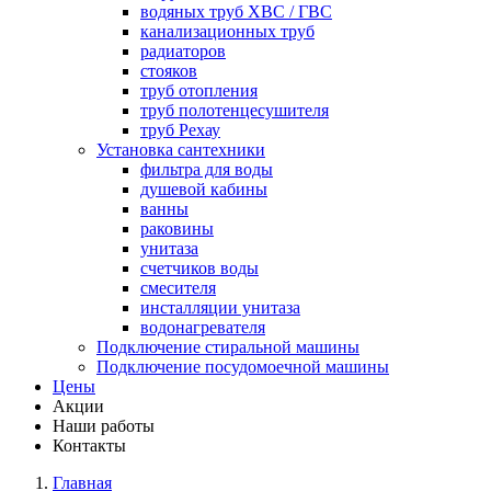
водяных труб ХВС / ГВС
канализационных труб
радиаторов
стояков
труб отопления
труб полотенцесушителя
труб Рехау
Установка сантехники
фильтра для воды
душевой кабины
ванны
раковины
унитаза
счетчиков воды
смесителя
инсталляции унитаза
водонагревателя
Подключение стиральной машины
Подключение посудомоечной машины
Цены
Акции
Наши работы
Контакты
Главная