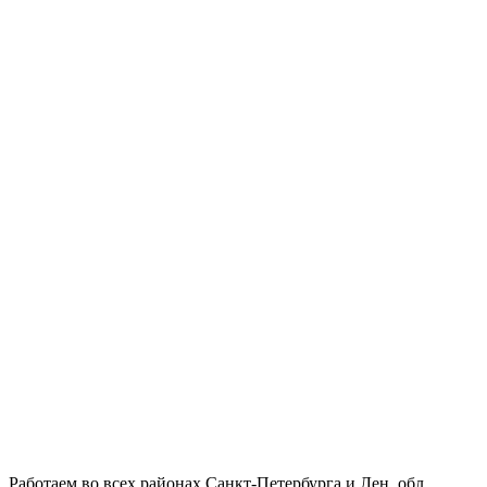
Работаем во всех районах Санкт-Петербурга и Лен. обл.