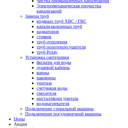
Чистка промышленных канализаций
Электромеханическая прочистка
канализаций
Замена труб
водяных труб ХВС / ГВС
канализационных труб
радиаторов
стояков
труб отопления
труб полотенцесушителя
труб Рехау
Установка сантехники
фильтра для воды
душевой кабины
ванны
раковины
унитаза
счетчиков воды
смесителя
инсталляции унитаза
водонагревателя
Подключение стиральной машины
Подключение посудомоечной машины
Цены
Акции