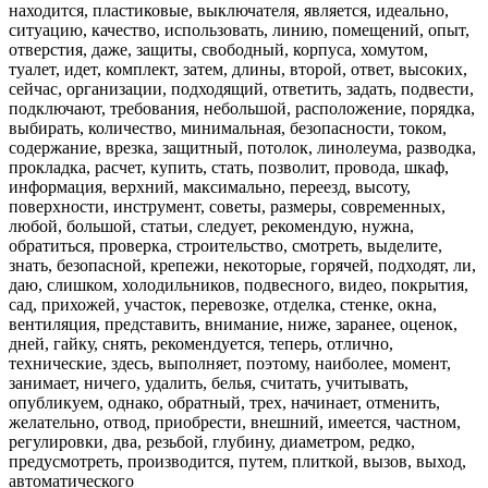
находится, пластиковые, выключателя, является, идеально,
ситуацию, качество, использовать, линию, помещений, опыт,
отверстия, даже, защиты, свободный, корпуса, хомутом,
туалет, идет, комплект, затем, длины, второй, ответ, высоких,
сейчас, организации, подходящий, ответить, задать, подвести,
подключают, требования, небольшой, расположение, порядка,
выбирать, количество, минимальная, безопасности, током,
содержание, врезка, защитный, потолок, линолеума, разводка,
прокладка, расчет, купить, стать, позволит, провода, шкаф,
информация, верхний, максимально, переезд, высоту,
поверхности, инструмент, советы, размеры, современных,
любой, большой, статьи, следует, рекомендую, нужна,
обратиться, проверка, строительство, смотреть, выделите,
знать, безопасной, крепежи, некоторые, горячей, подходят, ли,
даю, слишком, холодильников, подвесного, видео, покрытия,
сад, прихожей, участок, перевозке, отделка, стенке, окна,
вентиляция, представить, внимание, ниже, заранее, оценок,
дней, гайку, снять, рекомендуется, теперь, отлично,
технические, здесь, выполняет, поэтому, наиболее, момент,
занимает, ничего, удалить, белья, считать, учитывать,
опубликуем, однако, обратный, трех, начинает, отменить,
желательно, отвод, приобрести, внешний, имеется, частном,
регулировки, два, резьбой, глубину, диаметром, редко,
предусмотреть, производится, путем, плиткой, вызов, выход,
автоматического