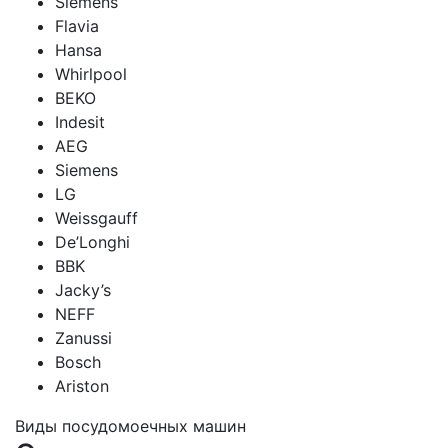
Siemens
Flavia
Hansa
Whirlpool
BEKO
Indesit
AEG
Siemens
LG
Weissgauff
De’Longhi
BBK
Jacky’s
NEFF
Zanussi
Bosch
Ariston
Виды посудомоечных машин