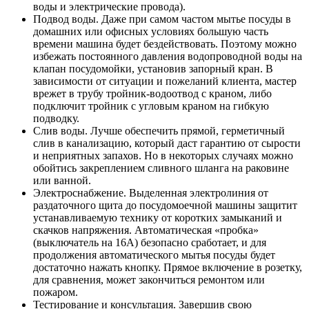
воды и электрические провода).
Подвод воды. Даже при самом частом мытье посуды в
домашних или офисных условиях большую часть
времени машина будет бездействовать. Поэтому можно
избежать постоянного давления водопроводной воды на
клапан посудомойки, установив запорный кран. В
зависимости от ситуации и пожеланий клиента, мастер
врежет в трубу тройник-водоотвод с краном, либо
подключит тройник с угловым краном на гибкую
подводку.
Слив воды. Лучше обеспечить прямой, герметичный
слив в канализацию, который даст гарантию от сырости
и неприятных запахов. Но в некоторых случаях можно
обойтись закреплением сливного шланга на раковине
или ванной.
Электроснабжение. Выделенная электролиния от
раздаточного щита до посудомоечной машины защитит
устанавливаемую технику от коротких замыканий и
скачков напряжения. Автоматическая «пробка»
(выключатель на 16А) безопасно сработает, и для
продолжения автоматического мытья посуды будет
достаточно нажать кнопку. Прямое включение в розетку,
для сравнения, может закончиться ремонтом или
пожаром.
Тестирование и консультация. Завершив свою