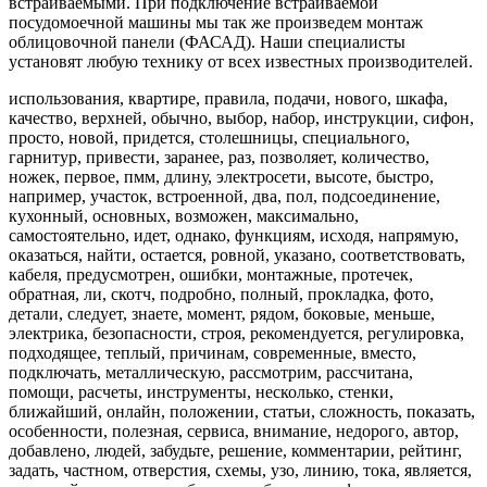
встраиваемыми. При подключение встраиваемой
посудомоечной машины мы так же произведем монтаж
облицовочной панели (ФАСАД). Наши специалисты
установят любую технику от всех известных производителей.
использования, квартире, правила, подачи, нового, шкафа,
качество, верхней, обычно, выбор, набор, инструкции, сифон,
просто, новой, придется, столешницы, специального,
гарнитур, привести, заранее, раз, позволяет, количество,
ножек, первое, пмм, длину, электросети, высоте, быстро,
например, участок, встроенной, два, пол, подсоединение,
кухонный, основных, возможен, максимально,
самостоятельно, идет, однако, функциям, исходя, напрямую,
оказаться, найти, остается, ровной, указано, соответствовать,
кабеля, предусмотрен, ошибки, монтажные, протечек,
обратная, ли, скотч, подробно, полный, прокладка, фото,
детали, следует, знаете, момент, рядом, боковые, меньше,
электрика, безопасности, строя, рекомендуется, регулировка,
подходящее, теплый, причинам, современные, вместо,
подключать, металлическую, рассмотрим, рассчитана,
помощи, расчеты, инструменты, несколько, стенки,
ближайший, онлайн, положении, статьи, сложность, показать,
особенности, полезная, сервиса, внимание, недорого, автор,
добавлено, людей, забудьте, решение, комментарии, рейтинг,
задать, частном, отверстия, схемы, узо, линию, тока, является,