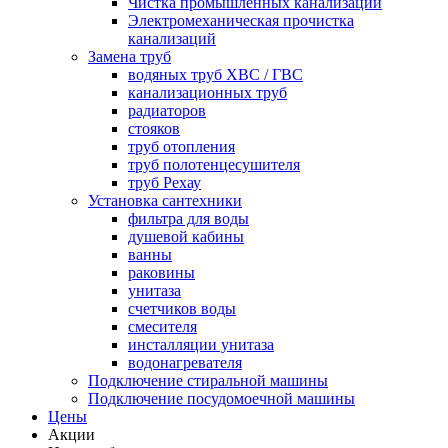
Чистка промышленных канализаций
Электромеханическая прочистка
канализаций
Замена труб
водяных труб ХВС / ГВС
канализационных труб
радиаторов
стояков
труб отопления
труб полотенцесушителя
труб Рехау
Установка сантехники
фильтра для воды
душевой кабины
ванны
раковины
унитаза
счетчиков воды
смесителя
инсталляции унитаза
водонагревателя
Подключение стиральной машины
Подключение посудомоечной машины
Цены
Акции