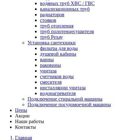
водяных труб ХВС / ГВС
канализационных труб
радиаторов
стояков
труб отопления
труб полотенцесушителя
труб Рехау
Установка сантехники
фильтра для воды
душевой кабины
ванны
раковины
унитаза
счетчиков воды
смесителя
инсталляции унитаза
водонагревателя
Подключение стиральной машины
Подключение посудомоечной машины
Цены
Акции
Наши работы
Контакты
Главная