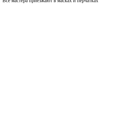
Все мастера приезжают в масках и перчатках