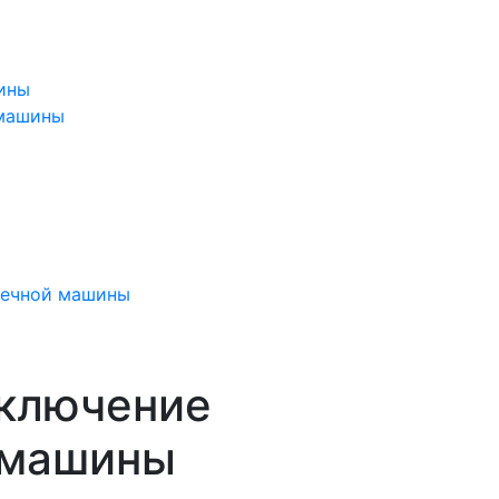
ины
 машины
оечной машины
дключение
 машины