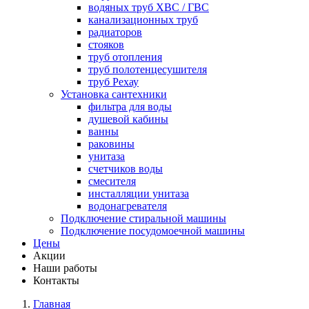
водяных труб ХВС / ГВС
канализационных труб
радиаторов
стояков
труб отопления
труб полотенцесушителя
труб Рехау
Установка сантехники
фильтра для воды
душевой кабины
ванны
раковины
унитаза
счетчиков воды
смесителя
инсталляции унитаза
водонагревателя
Подключение стиральной машины
Подключение посудомоечной машины
Цены
Акции
Наши работы
Контакты
Главная