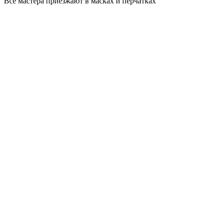
Все мастера приезжают в масках и перчатках