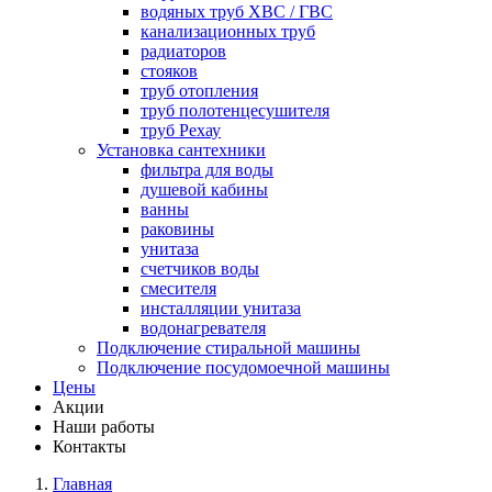
водяных труб ХВС / ГВС
канализационных труб
радиаторов
стояков
труб отопления
труб полотенцесушителя
труб Рехау
Установка сантехники
фильтра для воды
душевой кабины
ванны
раковины
унитаза
счетчиков воды
смесителя
инсталляции унитаза
водонагревателя
Подключение стиральной машины
Подключение посудомоечной машины
Цены
Акции
Наши работы
Контакты
Главная