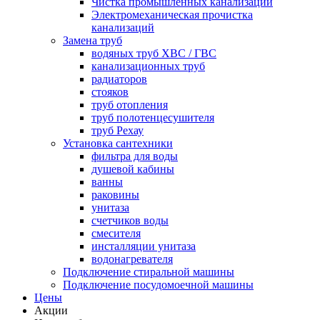
Чистка промышленных канализаций
Электромеханическая прочистка
канализаций
Замена труб
водяных труб ХВС / ГВС
канализационных труб
радиаторов
стояков
труб отопления
труб полотенцесушителя
труб Рехау
Установка сантехники
фильтра для воды
душевой кабины
ванны
раковины
унитаза
счетчиков воды
смесителя
инсталляции унитаза
водонагревателя
Подключение стиральной машины
Подключение посудомоечной машины
Цены
Акции