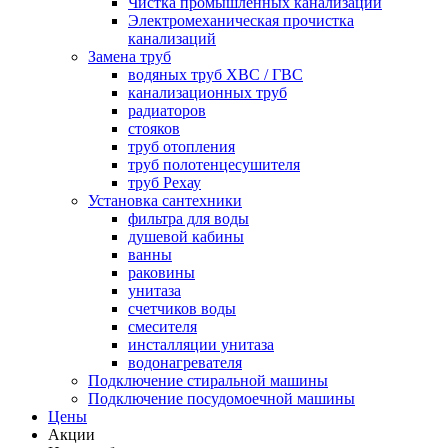
Чистка промышленных канализаций
Электромеханическая прочистка
канализаций
Замена труб
водяных труб ХВС / ГВС
канализационных труб
радиаторов
стояков
труб отопления
труб полотенцесушителя
труб Рехау
Установка сантехники
фильтра для воды
душевой кабины
ванны
раковины
унитаза
счетчиков воды
смесителя
инсталляции унитаза
водонагревателя
Подключение стиральной машины
Подключение посудомоечной машины
Цены
Акции