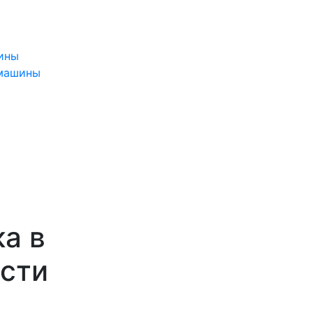
ины
 машины
а в
асти