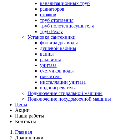
канализационных труб
радиаторов
стояков
труб отопления
труб полотенцесушителя
труб Рехау
Установка сантехники
фильтра для воды
душевой кабины
ванны
раковины
унитаза
счетчиков воды
смесителя
инсталляции унитаза
водонагревателя
Подключение стиральной машины
Подключение посудомоечной машины
Цены
Акции
Наши работы
Контакты
Главная
Дранишники