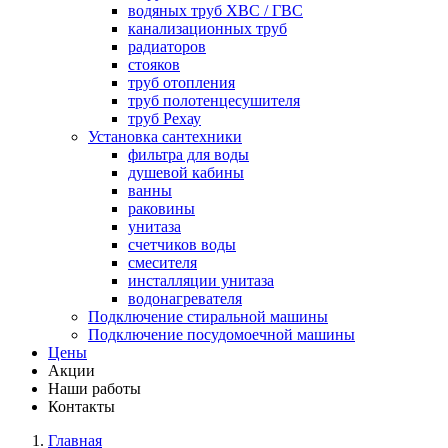
водяных труб ХВС / ГВС
канализационных труб
радиаторов
стояков
труб отопления
труб полотенцесушителя
труб Рехау
Установка сантехники
фильтра для воды
душевой кабины
ванны
раковины
унитаза
счетчиков воды
смесителя
инсталляции унитаза
водонагревателя
Подключение стиральной машины
Подключение посудомоечной машины
Цены
Акции
Наши работы
Контакты
Главная