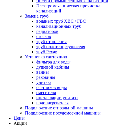
Чистка промышленных канализаций
Электромеханическая прочистка
канализаций
Замена труб
водяных труб ХВС / ГВС
канализационных труб
радиаторов
стояков
труб отопления
труб полотенцесушителя
труб Рехау
Установка сантехники
фильтра для воды
душевой кабины
ванны
раковины
унитаза
счетчиков воды
смесителя
инсталляции унитаза
водонагревателя
Подключение стиральной машины
Подключение посудомоечной машины
Цены
Акции