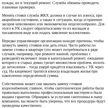
нужды, но и текущий ремонт. Службы обязаны проводить
плановые проверки.
Менять стояки служба ЖКХ должна в случае их износа, при
аварийном состоянии, а также в ситуации, когда устранение
засоров невозможно или экономически нецелесообразно. Для
этого в УК следует обратиться кому-то из жильцов в
письменном виде или подать заявление коллективно.
Нередко управляющие организации находят причины, чтобы
затянуть замену стояков или дать отказ. Часто работы по
замене стояка в квартире (это может потребоваться в ряде
случаев, например, при ремонте ванной, проблемах с
разводкой) включают лишь в капитальный ремонт, ожидание
которого в старых домах грозит множеством проблем, вплоть
до затопления – тогда ущерб придётся взыскивать с УК через
суд. На капремонт тратятся взносы владельцев жилья при
накоплении определённой суммы.
Собственник может сам заказать замену стояков
водоснабжения; главное, чтобы сантехнические работы были
правильно выполнены профессиональным мастером и была
выдана гарантия. Обращаясь за услугами сантехника в нашу
компанию, вы можете быть уверены, что все процедуры будут
проведены качественно.