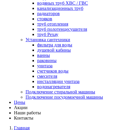
водяных труб ХВС / ГВС
канализационных труб
радиаторов
стояков
труб отопления
труб полотенцесушителя
труб Рехау
Установка сантехники
фильтра для воды
душевой кабины
ванны
раковины
унитаза
счетчиков воды
смесителя
инсталляции унитаза
водонагревателя
Подключение стиральной машины
Подключение посудомоечной машины
Цены
Акции
Наши работы
Контакты
Главная