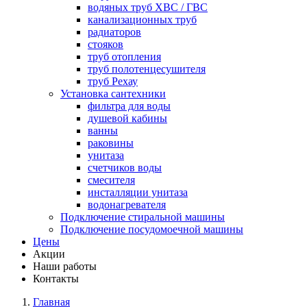
водяных труб ХВС / ГВС
канализационных труб
радиаторов
стояков
труб отопления
труб полотенцесушителя
труб Рехау
Установка сантехники
фильтра для воды
душевой кабины
ванны
раковины
унитаза
счетчиков воды
смесителя
инсталляции унитаза
водонагревателя
Подключение стиральной машины
Подключение посудомоечной машины
Цены
Акции
Наши работы
Контакты
Главная