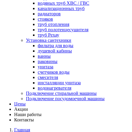
водяных труб ХВС / ГВС
канализационных труб
радиаторов
стояков
труб отопления
труб полотенцесушителя
труб Рехау
Установка сантехники
фильтра для воды
душевой кабины
ванны
раковины
унитаза
счетчиков воды
смесителя
инсталляции унитаза
водонагревателя
Подключение стиральной машины
Подключение посудомоечной машины
Цены
Акции
Наши работы
Контакты
Главная