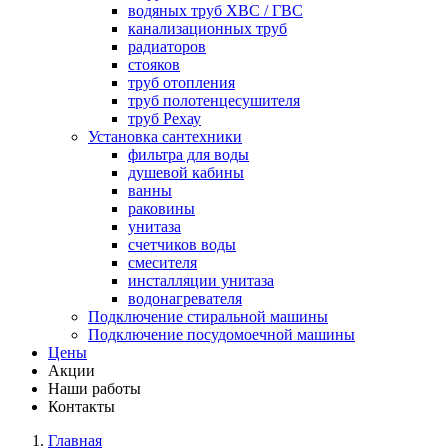
водяных труб ХВС / ГВС
канализационных труб
радиаторов
стояков
труб отопления
труб полотенцесушителя
труб Рехау
Установка сантехники
фильтра для воды
душевой кабины
ванны
раковины
унитаза
счетчиков воды
смесителя
инсталляции унитаза
водонагревателя
Подключение стиральной машины
Подключение посудомоечной машины
Цены
Акции
Наши работы
Контакты
Главная