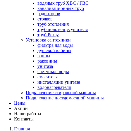
водяных труб ХВС / ГВС
канализационных труб
радиаторов
стояков
труб отопления
труб полотенцесушителя
труб Рехау
Установка сантехники
фильтра для воды
душевой кабины
ванны
раковины
унитаза
счетчиков воды
смесителя
инсталляции унитаза
водонагревателя
Подключение стиральной машины
Подключение посудомоечной машины
Цены
Акции
Наши работы
Контакты
Главная