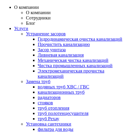
О компании
О компании
Сотрудники
Блог
Услуги
Устранение засоров
Гидродинамическая очистка канализаций
Прочистить канализацию
Засор унитаза
Ливневая канализация
Механическая чистка канализаций
Чистка промышленных канализаций
Электромеханическая прочистка
канализаций
Замена труб
водяных труб ХВС / ГВС
канализационных труб
радиаторов
стояков
труб отопления
труб полотенцесушителя
труб Рехау
Установка сантехники
фильтра для воды