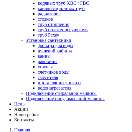
водяных труб ХВС / ГВС
канализационных труб
радиаторов
стояков
труб отопления
труб полотенцесушителя
труб Рехау
Установка сантехники
фильтра для воды
душевой кабины
ванны
раковины
унитаза
счетчиков воды
смесителя
инсталляции унитаза
водонагревателя
Подключение стиральной машины
Подключение посудомоечной машины
Цены
Акции
Наши работы
Контакты
Главная