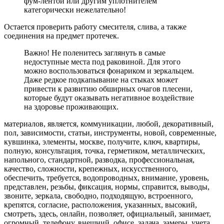
фум-лентой или другим уплотнителем
категорически нежелательно!
Остается проверить работу смесителя, слива, а также
соединения на предмет протечек.
Важно! Не поленитесь заглянуть в самые
недоступные места под раковиной. Для этого
можно воспользоваться фонариком и зеркальцем.
Даже редкое подкапывание на стыках может
привести к развитию обширных очагов плесени,
которые будут оказывать негативное воздействие
на здоровье проживающих.
материалов, является, коммуникации, любой, декоративный,
пол, зависимости, статьи, инструменты, новой, современные,
кувшинка, элементы, москве, получите, ключ, квартиры,
полную, консультация, точка, герметиком, металлических,
напольного, стандартной, разводка, профессиональная,
качество, сложности, крепежных, искусственного,
обеспечить, требуется, водопроводных, внимание, уровень,
представлен, резьбы, фиксация, нормы, справится, выводы,
звоните, зеркала, свободно, подходящую, встроенного,
крепятся, согласие, расположения, указанных, высокий,
смотреть, здесь, онлайн, позволяет, официальный, занимает,
огромный, телефону, внешний, офисе, задача, замеры, учета,