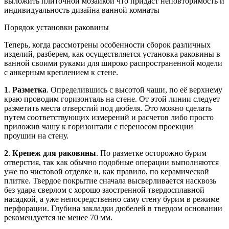
выложить плиточной мозаикой что придаст неповторимость и
индивидуальность дизайна ванной комнаты
Порядок установки раковины
Теперь, когда рассмотрены особенности сборок различных
изделий, разберем, как осуществляется установка раковины в
ванной своими руками для широко распространенной модели
с анкерным креплением к стене.
1
.
Разметка
. Определившись с высотой чаши, по её верхнему
краю проводим горизонталь на стене. От этой линии следует
разметить места отверстий под дюбеля. Это можно сделать
путем соответствующих измерений и расчетов либо просто
приложив чашу к горизонтали с переносом проекции
проушин на стену.
2
.
Крепеж для раковины
. По разметке осторожно бурим
отверстия, так как обычно подобные операции выполняются
уже по чистовой отделке и, как правило, по керамической
плитке. Твердое покрытие сначала высверливается насквозь
без удара сверлом с хорошо заостренной твердосплавной
насадкой, а уже непосредственно саму стену бурим в режиме
перфорации. Глубина закладки дюбелей в твердом основании
рекомендуется не менее 70 мм.