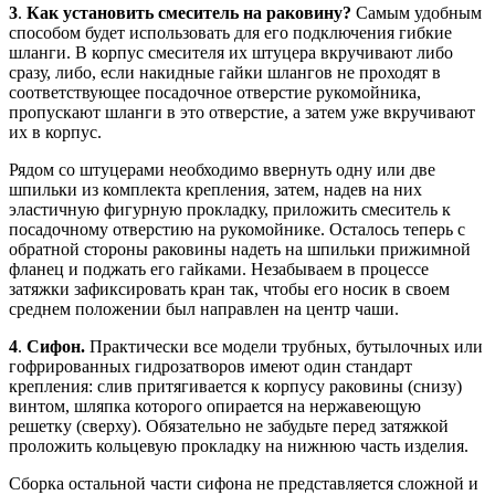
3
.
Как установить смеситель на раковину?
Самым удобным
способом будет использовать для его подключения гибкие
шланги. В корпус смесителя их штуцера вкручивают либо
сразу, либо, если накидные гайки шлангов не проходят в
соответствующее посадочное отверстие рукомойника,
пропускают шланги в это отверстие, а затем уже вкручивают
их в корпус.
Рядом со штуцерами необходимо ввернуть одну или две
шпильки из комплекта крепления, затем, надев на них
эластичную фигурную прокладку, приложить смеситель к
посадочному отверстию на рукомойнике. Осталось теперь с
обратной стороны раковины надеть на шпильки прижимной
фланец и поджать его гайками. Незабываем в процессе
затяжки зафиксировать кран так, чтобы его носик в своем
среднем положении был направлен на центр чаши.
4
.
Сифон.
Практически все модели трубных, бутылочных или
гофрированных гидрозатворов имеют один стандарт
крепления: слив притягивается к корпусу раковины (снизу)
винтом, шляпка которого опирается на нержавеющую
решетку (сверху). Обязательно не забудьте перед затяжкой
проложить кольцевую прокладку на нижнюю часть изделия.
Сборка остальной части сифона не представляется сложной и