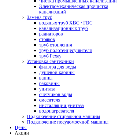
Чистка промышленных канализаций
Электромеханическая прочистка
канализаций
Замена труб
водяных труб ХВС / ГВС
канализационных труб
радиаторов
стояков
труб отопления
труб полотенцесушителя
труб Рехау
Установка сантехники
фильтра для воды
душевой кабины
ванны
раковины
унитаза
счетчиков воды
смесителя
инсталляции унитаза
водонагревателя
Подключение стиральной машины
Подключение посудомоечной машины
Цены
Акции