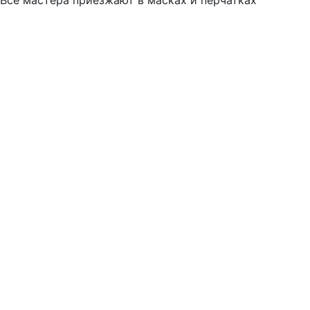
Все мастера приезжают в масках и перчатках