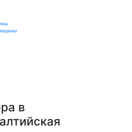
ины
 машины
ра в
Балтийская