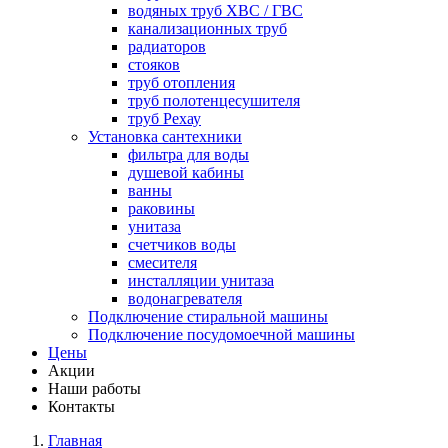
водяных труб ХВС / ГВС
канализационных труб
радиаторов
стояков
труб отопления
труб полотенцесушителя
труб Рехау
Установка сантехники
фильтра для воды
душевой кабины
ванны
раковины
унитаза
счетчиков воды
смесителя
инсталляции унитаза
водонагревателя
Подключение стиральной машины
Подключение посудомоечной машины
Цены
Акции
Наши работы
Контакты
Главная